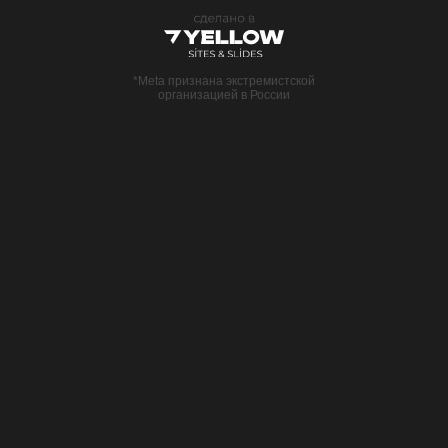
*Meta признана экстремистcкой
организацией в России